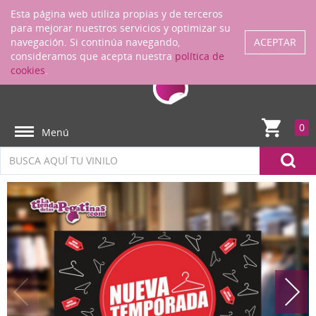
Regístrate
ENTRAR
Esta página web utiliza propias y de terceros
para mejorar nuestros servicios y optimizar su
navegación. Si continúa navegando,
ACEPTAR
consideramos que acepta nuestra
política de
cookies
.
0
Menú