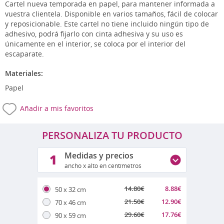
Cartel nueva temporada en papel, para mantener informada a
vuestra clientela. Disponible en varios tamaños, fácil de colocar
y reposicionable. Este cartel no tiene incluido ningún tipo de
adhesivo, podrá fijarlo con cinta adhesiva y su uso es
únicamente en el interior,
se coloca por el interior del
escaparate.
Materiales:
Papel
Añadir a mis favoritos
PERSONALIZA TU PRODUCTO
Medidas y precios
1
ancho x alto en centímetros
14.80
€
8.88
€
50 x 32 cm
21.50
€
12.90
€
70 x 46 cm
29.60
€
17.76
€
90 x 59 cm