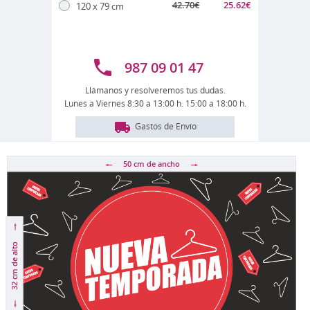
42.70
€
25.62
€
120 x 79 cm
987 09 01 47
Llámanos y resolveremos tus dudas.
Lunes a Viernes 8:30 a 13:00 h. 15:00 a 18:00 h.
Gastos de Envío
50 cm
de ancho
de alto
32 cm