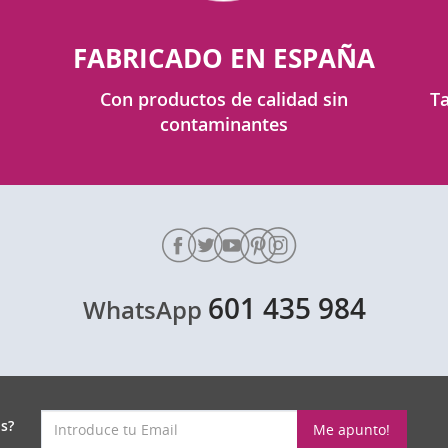
FABRICADO EN ESPAÑA
Con productos de calidad sin
Ta
contaminantes
601 435 984
WhatsApp
s?
Me apunto!