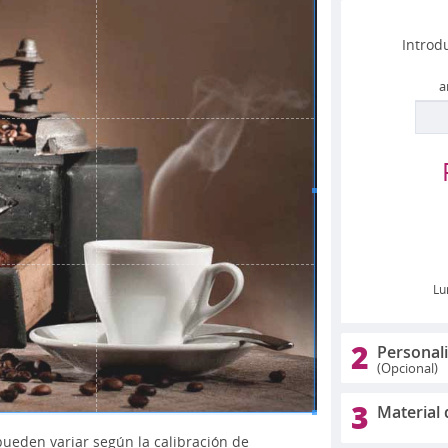
Introd
a
Lu
2
Personal
(Opcional)
3
Material 
pueden variar según la calibración de