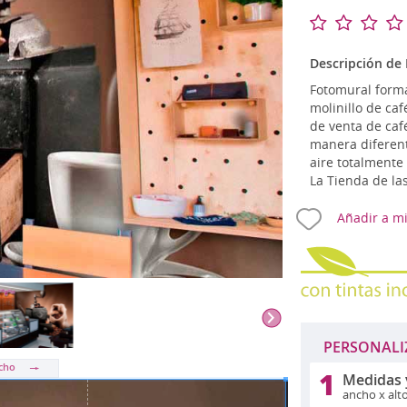
Románticos
Vin
Mapamundi
Relojes de vinilo
Ze
Musicales
Talla S (pequeño)
OU
Descripción de 
Originales
Talla M (mediano)
Fotomural form
Percheros
molinillo de caf
de venta de caf
manera diferent
A PERSONALIZADOS
aire totalmente
La Tienda de la
Añadir a mi
PERSONALI
ncho
1
Medidas 
ancho x alt