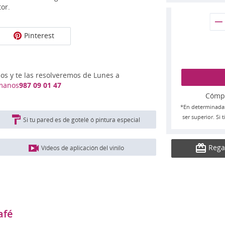
or.
Pinterest
nos y te las resolveremos de Lunes a
manos
987 09 01 47
Cómpra
*En determinada
ser superior. Si
Si tu pared es de gotelé ó pintura especial
Rega
Vídeos de aplicación del vinilo
afé