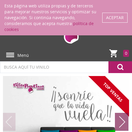
Regístrate
ENTRAR
Esta página web utiliza propias y de terceros
para mejorar nuestros servicios y optimizar su
navegación. Si continúa navegando,
ACEPTAR
consideramos que acepta nuestra
política de
cookies
.
0
Menú
TOP VENTAS