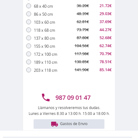
36.20
€
21.72
€
68 x 40 cm
48.39
€
29.03
€
86 x 50 cm
62.81
€
37.69
€
103 x 60 cm
73.79
€
44.27
€
118 x 68 cm
87.80
€
52.68
€
137 x 80 cm
104.56
€
62.74
€
155 x 90 cm
117.98
€
70.79
€
172 x 100 cm
130.85
€
78.51
€
189 x 110 cm
141.90
€
85.14
€
203 x 118 cm
987 09 01 47
Llámanos y resolveremos tus dudas.
Lunes a Viernes 8:30 a 13:00 h. 15:00 a 18:00 h.
Gastos de Envío