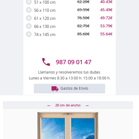
62.20
€
40.43
€
51 x 100 cm
69.99
€
45.49
€
56 x 110 cm
76.50
€
49.72
€
61 x 120 cm
82.75
€
53.79
€
66 x 130 cm
85.60
€
55.64
€
74 x 145 cm
987 09 01 47
Llámanos y resolveremos tus dudas.
Lunes a Viernes 8:30 a 13:00 h. 15:00 a 18:00 h.
Gastos de Envío
20 cm
de ancho