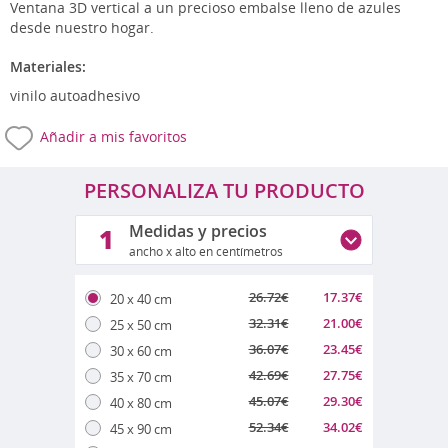
Ventana 3D vertical a un precioso embalse lleno de azules
desde nuestro hogar.
Materiales:
vinilo autoadhesivo
Añadir a mis favoritos
PERSONALIZA TU PRODUCTO
Medidas y precios
1
ancho x alto en centímetros
26.72
€
17.37
€
20 x 40 cm
32.31
€
21.00
€
25 x 50 cm
36.07
€
23.45
€
30 x 60 cm
42.69
€
27.75
€
35 x 70 cm
45.07
€
29.30
€
40 x 80 cm
52.34
€
34.02
€
45 x 90 cm