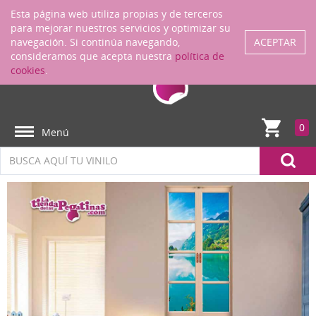
Regístrate
ENTRAR
Esta página web utiliza propias y de terceros
para mejorar nuestros servicios y optimizar su
navegación. Si continúa navegando,
ACEPTAR
consideramos que acepta nuestra
política de
cookies
.
0
Menú