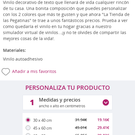
Vinilo decorativo de texto que llenará de vida cualquier rincón
de tu casa. Una bonita composición que puedes personalizar
con los 2 colores que más te gusten y que ahora "La Tienda de
las Pegatinas" te trae a unos fantásticos precios. Prueba a ver
como quedaría el vinilo en tu hogar gracias a nuestro
simulador virtual de vinilos...¡y no te olvides de compartir las
mejores cosas de la vida!.
Materiales:
Vinilo autoadhesivo
Añadir a mis favoritos
PERSONALIZA TU PRODUCTO
Medidas y precios
1
ancho x alto en centímetros
31.94
€
19.16
€
30 x 40 cm
49.01
€
29.41
€
45 x 60 cm