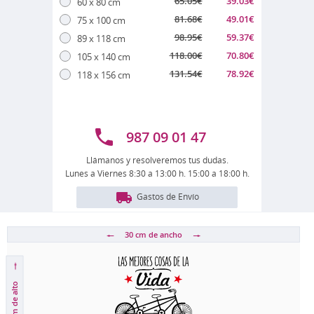
65.05
€
39.03
€
60 x 80 cm
81.68
€
49.01
€
75 x 100 cm
98.95
€
59.37
€
89 x 118 cm
118.00
€
70.80
€
105 x 140 cm
131.54
€
78.92
€
118 x 156 cm
987 09 01 47
Llámanos y resolveremos tus dudas.
Lunes a Viernes 8:30 a 13:00 h. 15:00 a 18:00 h.
Gastos de Envío
30 cm
de ancho
de alto