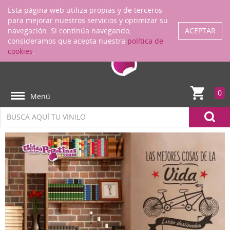
Regístrate
ENTRAR
Esta página web utiliza propias y de terceros
para mejorar nuestros servicios y optimizar su
navegación. Si continúa navegando,
ACEPTAR
consideramos que acepta nuestra
política de
cookies
.
0
Menú