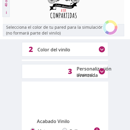
40 cm
Selecciona el color de tu pared para la simulación
(no formará parte del vinilo)
2
Color del vinilo
1
2
Personalización
3
avanzada
(Opcional)
Colores disponibles
Fotos reales de los colores
Acabado Vinilo