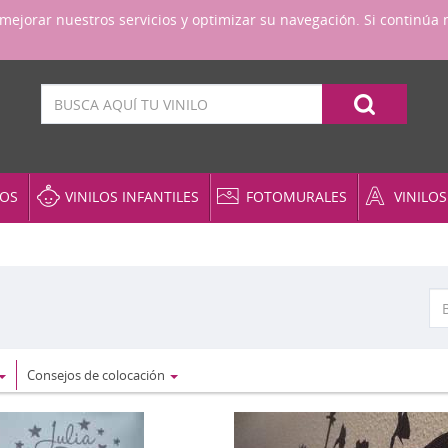
a mejorar nuestros servicios y optimizar su navegación. Si contin
Pedidos telefónicos
987 09 01 47
Llámanos
VOS
VINILOS INFANTILES
FOTOMURALES
VINILO
Nueva York
Puertas
Tal
Coches y Motos
Zodíaco
Rel
Varios
Sta
Cocinas
s
Personajes
Tex
Cristales y Ventanas
Consejos de colocación
Pizarras
Vin
Deportes
Real Madrid
Ve
Florales
Retratos en vinilo
Ag
Hadas y mariposas