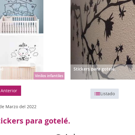
Románticos
Vin
Mapamundi
Relojes de vinilo
Ze
Musicales
Talla S (pequeño)
OU
Originales
Talla M (mediano)
Percheros
A PERSONALIZADOS
bé
Stickers para gotelé.
Vinilos infantiles
Anterior
Listado
de Marzo del 2022
tickers para gotelé.