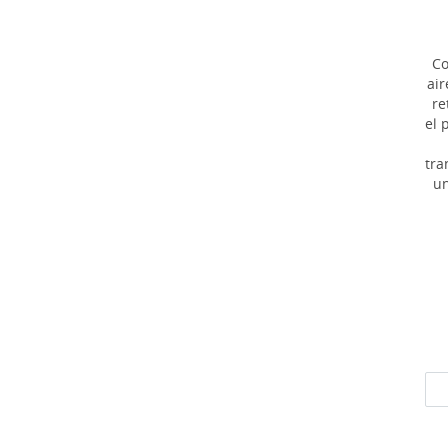
Co
air
re
el 
tra
un