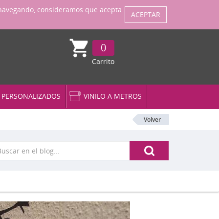
ENTRAR
Regístrate
úa navegando, consideramos que acepta
ACEPTAR
0
Carrito
S PERSONALIZADOS
VINILO A METROS
Volver
la XL (grande)
ojes Originales
r Wars
tos y Frases
ilos 3D
ntanas 3D
ujeros 3D