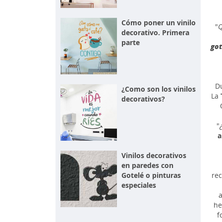
Cómo poner un vinilo
"
Q
decorativo. Primera
parte
got
Du
¿Como son los vinilos
La
decorativos?
"
a
Vinilos decorativos
en paredes con
Gotelé o pinturas
rec
especiales
a
he
f