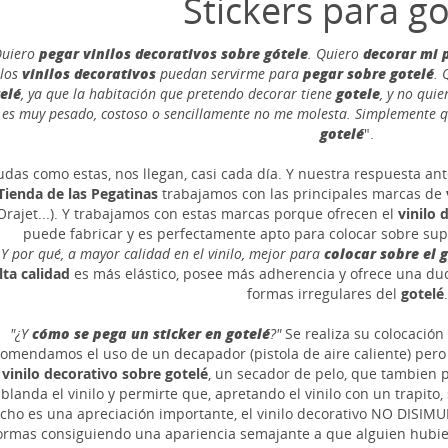
Stickers para go
uiero
pegar vinilos decorativos sobre gótele
. Quiero
decorar mi p
los
vinilos decorativos
puedan servirme para
pegar sobre gotelé
. 
elé
, ya que la habitación que pretendo decorar tiene
gotele
, y no qui
es muy pesado, costoso o sencillamente no me molesta. Simplemente 
gotelé
".
das como estas, nos llegan, casi cada día. Y nuestra respuesta an
Tienda de las Pegatinas
trabajamos con las principales marcas de
Orajet...). Y trabajamos con estas marcas porque ofrecen el
vinilo 
puede fabricar y es perfectamente apto para colocar sobre supe
¿Y por qué, a mayor calidad en el vinilo, mejor para
colocar sobre el 
lta calidad
es más elástico, posee más adherencia y ofrece una duc
formas irregulares del
gotelé
.
"¿Y
cómo se pega un sticker en gotelé
?"
Se realiza su colocación
omendamos el uso de un decapador (pistola de aire caliente) pero 
vinilo decorativo sobre gotelé
, un secador de pelo, que tambien pr
blanda el vinilo y permirte que, apretando el vinilo con un trapito
cho es una apreciación importante, el vinilo decorativo NO DISIMU
ormas consiguiendo una apariencia semajante a que alguien hubi