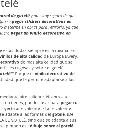
telé
ared de gotelé
y no estoy seguro de que
Quiero
pegar stickers decorativos en
ero meterme en obras para retirarlo, ya que
quiero
pegar un vinilo decorativo en
te estas dudas siempre es la misma. En
vinilos de alta calidad
de Europa (Avery,
decorativo
de más alta calidad que se
rficies rugosas y sobre el gotelé.
gotelé
?
" Porque el
vinilo decorativo de
tilidad que le permite adaptarse a las
 mediante aire caliente. Nosotros te
si no tienes, puedes usar para
pegar tu
oyecta aire caliente. El aire caliente
, se adapte a las formas del
gotelé
. (De
LA EL GOTELÉ, sino que se adapta a sus
ese pintado ese
dibujo sobre el gotelé
.