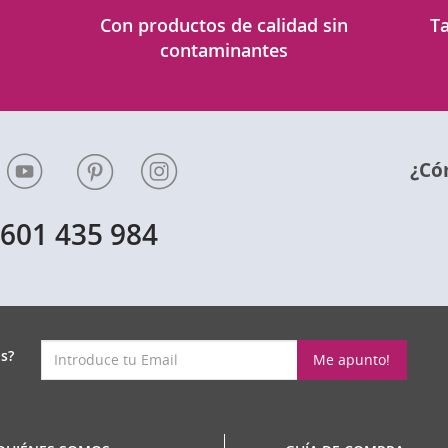
Con productos de calidad sin
Ta
contaminantes
¿Có
601 435 984
p
s?
Me apunto!