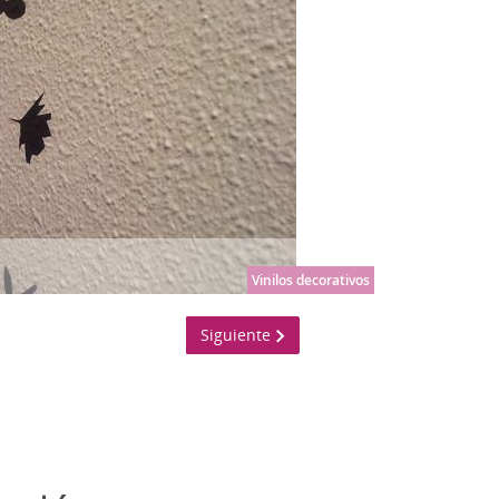
tage - Retro
n
TLET
Vinilos decorativos
Siguiente