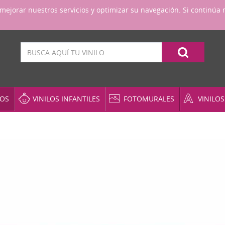
a mejorar nuestros servicios y optimizar su navegación. Si contin
Pedidos telefónicos
987 09 01 47
Llámanos
VOS
VINILOS INFANTILES
FOTOMURALES
VINILO
Nueva York
Puertas
Tal
Coches y Motos
Zodíaco
Rel
Varios
Sta
Cocinas
s
Personajes
Tex
Cristales y Ventanas
Pizarras
Vin
Deportes
Real Madrid
Ve
Florales
Retratos en vinilo
Ag
Hadas y mariposas