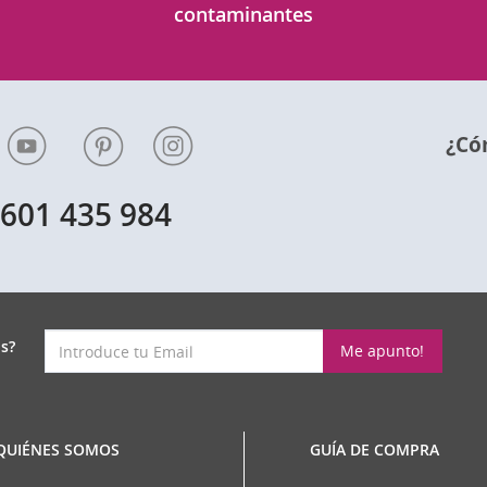
contaminantes
¿Có
601 435 984
p
s?
Me apunto!
QUIÉNES SOMOS
GUÍA DE COMPRA