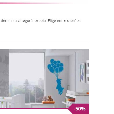
tage - Retro
n
TLET
 tienen su categoría propia. Elige entre diseños
-50%