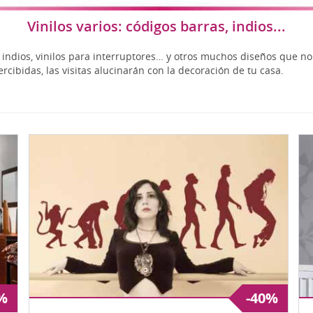
Románticos
Vin
Mapamundi
Vinilos varios: códigos barras, indios...
Relojes de vinilo
Ze
Musicales
Talla S (pequeño)
OU
Originales
, indios, vinilos para interruptores… y otros muchos diseños que no
Talla M (mediano)
Percheros
ibidas, las visitas alucinarán con la decoración de tu casa.
A PERSONALIZADOS
%
-40%