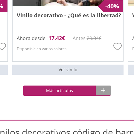
%
-40%
Vinilo decorativo - ¿Qué es la libertad?
17.42
€
Ahora desde
Antes
29.04
€
Disponible en varios colores
Ver vinilo
Más artículos
inilos decorativos código de barr