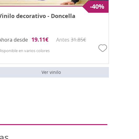
-40%
Vinilo decorativo - Doncella
19.11
€
Ahora desde
Antes
31.85
€
Disponible en varios colores
Ver vinilo
as