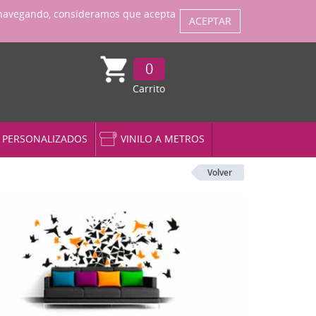
ENTRAR
Regístrate
úa navegando, consideramos que acepta
ACEPTAR
0
Carrito
S PERSONALIZADOS
VINILO A METROS
Volver
la XL (grande)
ojes Originales
r Wars
tos y Frases
ilos 3D
ntanas 3D
ujeros 3D