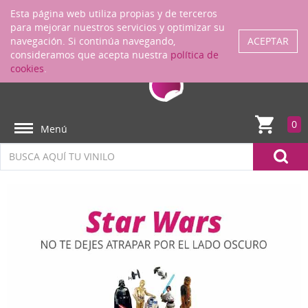
Regístrate
ENTRAR
Esta página web utiliza propias y de terceros
para mejorar nuestros servicios y optimizar su
navegación. Si continúa navegando,
ACEPTAR
consideramos que acepta nuestra
política de
cookies
.
0
Menú